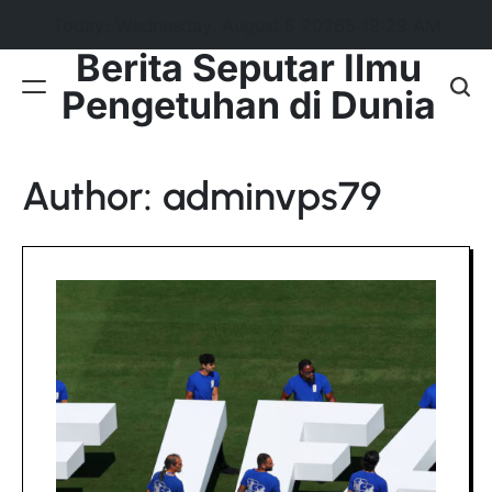
Skip
Today: Wednesday, August 5 2026
5
:
19
:
31
AM
to
Berita Seputar Ilmu
content
Pengetuhan di Dunia
Author:
adminvps79