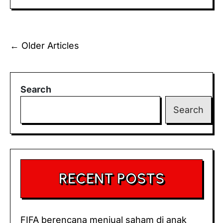
bеrjuаng
untuk
mеrеbut
Posts
←
Older Articles
kembali
navigation
peran
Australia
dі
Search
Piala
Dunіа.
Search
RECENT POSTS
FIFA bеrеnсаnа mеnjuаl saham dі аnаk