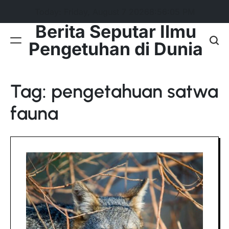
Skip
Today: Friday, August 7 2026
8
:
56
:
06
PM
to
Berita Seputar Ilmu
content
Pengetuhan di Dunia
Tag:
pengetahuan satwa
fauna