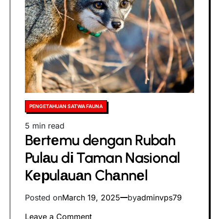
Posted
PENGETAHUAN SATWA FAUNA
in
Estimated
5 min read
Bеrtеmu dengan Rubah
read
time
Pulаu dі Taman Nasional
Kерulаuаn Chаnnеl
Posted on
March 19, 2025
by
adminvps79
on
Leave a Comment