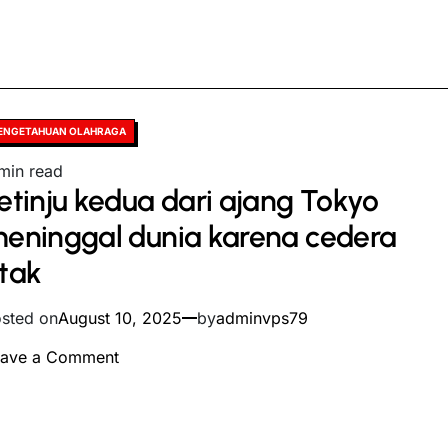
sted
ENGETAHUAN OLAHRAGA
timated
min read
etinju kedua dari ajang Tokyo
ad
me
eninggal dunia karena cedera
tak
sted on
August 10, 2025
by
adminvps79
on
eave a Comment
Petinju
kedua
dari