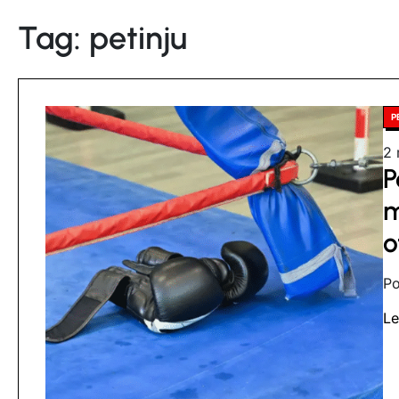
Tag:
petinju
Po
P
in
Es
2 
P
re
ti
m
o
Po
L